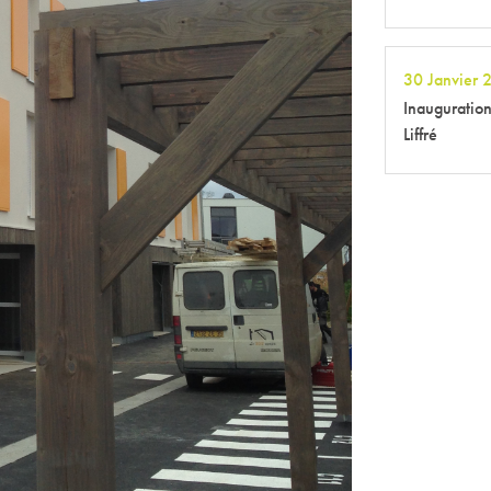
30 Janvier 
Inauguration
Liffré