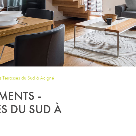
s Terrasses du Sud à Acigné
MENTS -
ES DU SUD À